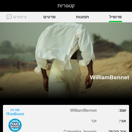
קטגוריות
WilliamBennet
פרופיל
תמונות
סרטים
צ'אטים
WilliamBennet
שם:
WilliamBennet
מה זה
FanBoost?
אני:
זכר
עיר הבית:
Colombia, bogota