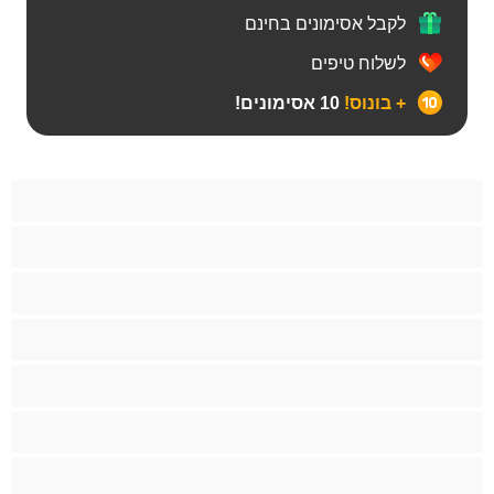
לקבל אסימונים בחינם
לשלוח טיפים
+ בונוס!
10 אסימונים!
Bears
אנאלי
ביסקסואלי
גיי
הכי טובות לפרטי
זוגות
זין גדול