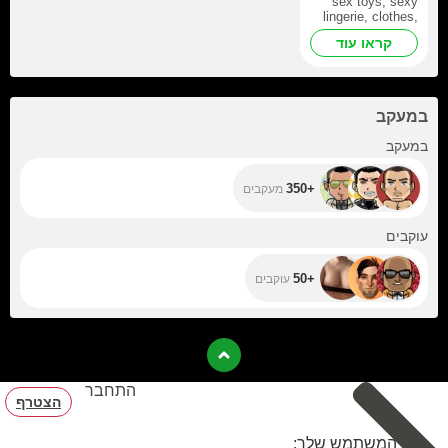
sex toys, sexy
lingerie, clothes,
money, cellphone,
קראו עוד
my house!
במעקב
+350
במעקב
+350
מעקבים
+50
עוקבים
+50
עוקבים
התחבר
הצטרף
שם המשתמש שלך: