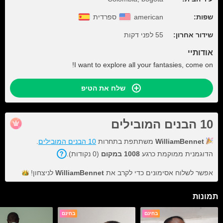
שפות:
american
ספרדית
שידור אחרון:
55 לפני דקות
אודותיי
I want to explore all your fantasies, come on!
שלח את הטיפ
10 הבנים המובילים
WilliamBennet
משתתפת בתחרות
10 הבנים המובילים
.
הדוגמנית ממוקמת כרגע
1008 במקום
(0 נקודות).
אפשר לשלוח אסימונים כדי לקרב את
WilliamBennet
לניצחון!
תמונות
בחינם
בחינם