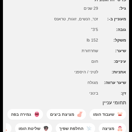
גיל:
29 שנים
מעוניין ב-:
זכר, הנשים, זוגות, טראנס
גובה:
5'3"
משקל:
152 lb
שיער:
שחרחורת
עיניים:
חום
אתניות:
לטיני / היספני
שיער ערווה:
מגולח
זין:
בינוני
תחומי עניין
שעבוד הומו
מציצת ביצים
גמירה בפה
מציצה
החלפת שפיך
שליטת הומו