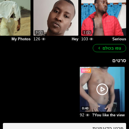
3
1
126
103
My Photos
Hey
Serious
צפו בכולם
סרטים
בחינם
0:40
92
You like the view?
פרטי הדוגמנית