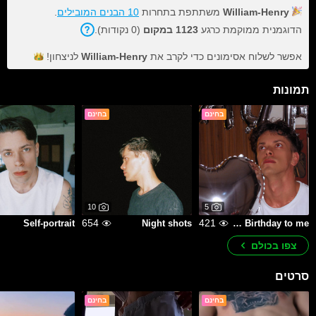
.
10 הבנים המובילים
משתתפת בתחרות
William-Henry
הדוגמנית ממוקמת כרגע
1123 במקום
(0 נקודות).
לניצחון!
William-Henry
אפשר לשלוח אסימונים כדי לקרב את
תמונות
בחינם
בחינם
10
5
654
421
Self-portrait
Night shots
Happy Birthday to me!
צפו בכולם
סרטים
בחינם
בחינם