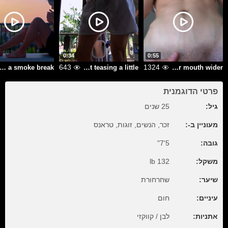
0:34
0:55
643
1324
ancy a smoke break?
just teasing a little
Open your mouth wider
פרטי הדוגמנית
גיל:
25 שנים
מעוניין ב-:
זכר, הנשים, זוגות, טראנס
5'7"
גובה:
132 lb
משקל:
שיער:
שחרחורת
עיניים:
חום
אתניות:
לבן / קווקזי