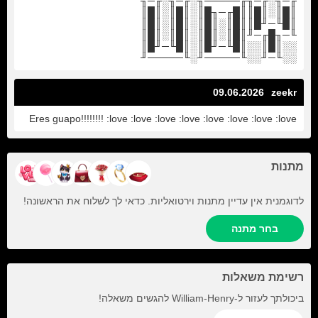
╓─╖░╓─╖╓─────╖░╓─╖░╓─╖
║█║░║█║║█╓─╖█║░║█║░║█║
║█╙─╜█║║█║░║█║░║█║░║█║
╙─╖█╓─╜║█║░║█║░║█║░║█║
░░║█║░░║█╙─╜█║░║█╙─╜█║
░░╙─╜░░╙─────╜░╙─────╜
09.06.2026
zeekr
Eres guapo!!!!!!!! :love :love :love :love :love :love :love :love
מתנות
לדוגמנית אין עדיין מתנות וירטואליות. כדאי לך לשלוח את הראשונה!
בחר מתנה
רשימת משאלות
להגשים משאלה!
William-Henry
ביכולתך לעזור ל-