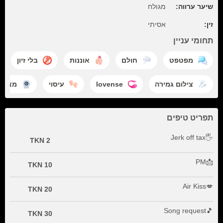
שיער ערווה:
מגולח
זין:
אסיתי
תחומי עניין
מפטפט
חולם
אוננות
בלי זיון
מצלמת
עיסוי
lovense
צילום גמירה
תפריט טיפים
🖐Jerk off tax
2 TKN
📩PM
10 TKN
💋Air Kiss
20 TKN
🎵Song request
30 TKN