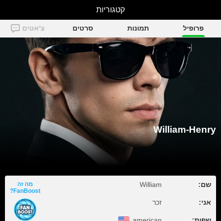
William-Henry
קטגוריות
פרופיל
תמונות
סרטים
צ'אטים
William-Henry
מה זה
William
שם:
FanBoost?
אני:
זכר
american
שפות: