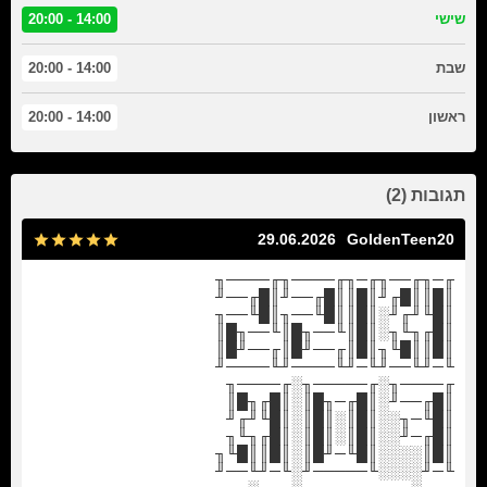
14:00 - 20:00
שישי
14:00 - 20:00
שבת
14:00 - 20:00
ראשון
תגובות (2)
29.06.2026
GoldenTeen20
╓─╖╓──╖╓─╖╓────╖╓────╖
║█║║█╓╜║█║║█╓──╜║█╓──╜
║█╙╜╓╜░║█║║█╙──╖║█╙──╖
║█╓╖╙╖░║█║╙──╖█║╙──╖█║
║█║║█╙╖║█║╓──╜█║╓──╜█║
╙─╜╙──╜╙─╜╙────╜╙────╜
╓────╖░╓─────╖░╓────╖
║█╓──╜░║█╓─╖█║░║█╓╖█║
║█╙─╖░░║█║░║█║░║█╙╜╓╜
║█╓─╜░░║█║░║█║░║█╓╖╙╖
║█║░░░░║█╙─╜█║░║█║║█╙╖
╙─╜░░░░╙─────╜░╙─╜╙──╜