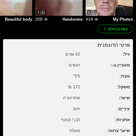
2
1
208
414
Beautiful body
Handsome
My Photos
צפו בכולם
פרטי הדוגמנית
גיל:
42 שנים
מעוניין ב-:
הנשים
גובה:
5'9"
משקל:
172 lb
שיער:
שחרחורת
עיניים:
חום
אתניות:
לבן / קווקזי
שיער ערווה:
מגולח