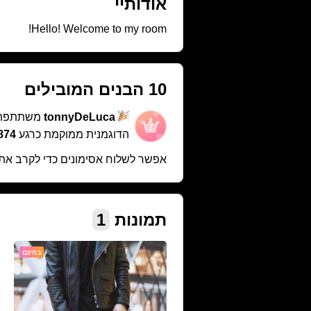
אודותיי
Hello! Welcome to my room!
10 הבנים המובילים
tonnyDeLuca
משתתפת 
הדוגמנית ממוקמת כרגע
874 במקו
אפשר לשלוח אסימונים כדי לקרב את
תמונות
1
בחינם