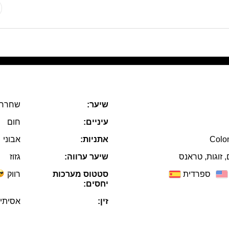
שיער:
שחרחו
עיניים:
חום
Colom
אתניות:
אבוני
, זוגות, טראנס
שיער ערווה:
גזוז
ספרדית
סטטוס מערכות
רווק
יחסים:
זין:
אסיתי