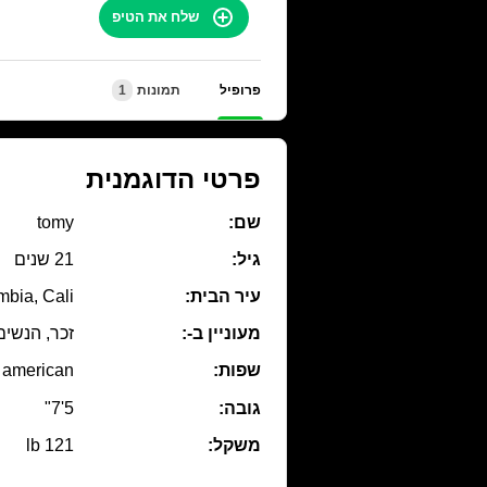
שלח את הטיפ
פרופיל
תמונות
1
פרטי הדוגמנית
שם:
tomy
גיל:
21 שנים
עיר הבית:
bia, Cali
מעוניין ב-:
זכר, הנשים
שפות:
american
גובה:
5'7"
משקל:
121 lb