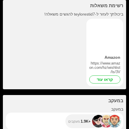
רשימת משאלות
ביכולתך לעזור ל-
teylorestid7
להגשים משאלה!
Amazon
https://www.amaz
on.com/hz/wishlist
/ls/3V
O3E7EOFNQB8/r
קראו עוד
ef=nav_wishlist_li
sts_4
במעקב
+1.9K
במעקב
+1.9K
מעקבים