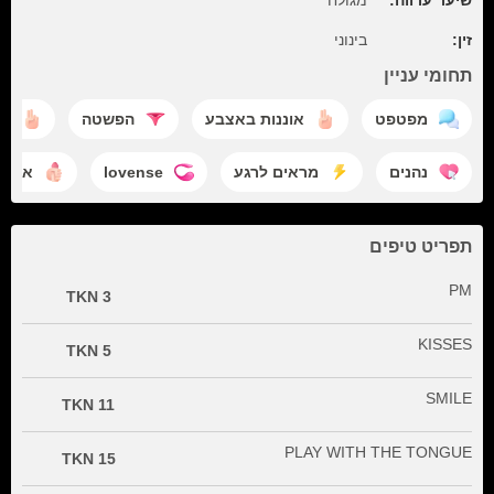
שיער ערווה:
מגולח
זין:
בינוני
תחומי עניין
מפטפט
אוננות באצבע
הפשטה
מי
נהנים
מראים לרגע
lovense
אוננו
תפריט טיפים
PM
3 TKN
KISSES
5 TKN
SMILE
11 TKN
PLAY WITH THE TONGUE
15 TKN