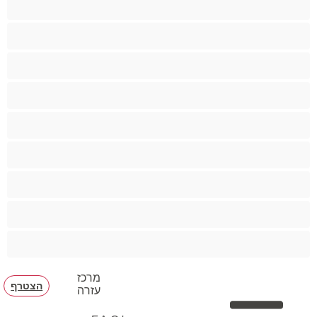
ביסקסואלי
גיי
הכי טובות לפרטי
זוגות
זין גדול
סטרייט
קולג'
שרירים
מרכז
הצטרף
עזרה