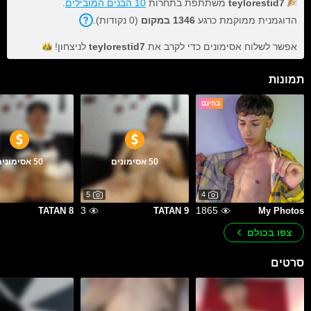
teylorestid7
משתתפת בתחרות
10 הבנים המובילים
.
הדוגמנית ממוקמת כרגע
1346 במקום
(0 נקודות).
אפשר לשלוח אסימונים כדי לקרב את
teylorestid7
לניצחון!
תמונות
בחינם
50 אסימונים
50 אסימונים
5
4
3
1865
TATAN 8
TATAN 9
My Photos
צפו בכולם
סרטים