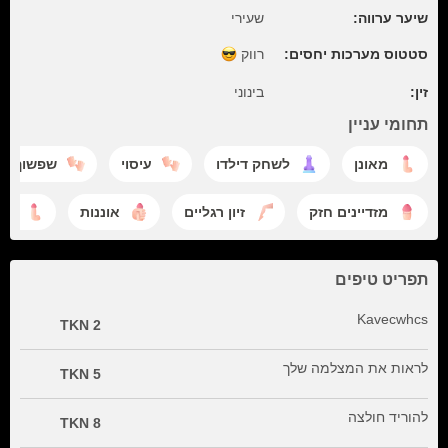
שיער ערווה:
שעירי
סטטוס מערכות יחסים:
רווק
זין:
בינוני
תחומי עניין
מאונן
לשחק דילדו
עיסוי
שפשוף
מזדיינים חזק
זיון רגליים
אוננות
עוש
תפריט טיפים
Kavecwhcs
2 TKN
לראות את המצלמה שלך
5 TKN
להוריד חולצה
8 TKN