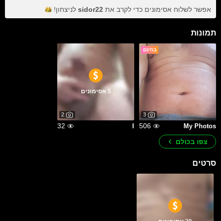
אפשר לשלוח אסימונים כדי לקרב את
sidor22
לניצחון!
תמונות
בחינם
5 אסימונים
2
3
32
506
I
My Photos
צפו בכולם
סרטים