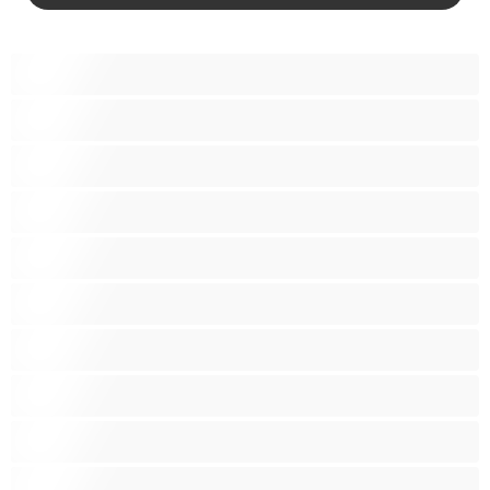
Bears
אנאלי
ביסקסואלי
גיי
הכי טובות לפרטי
זוגות
זין גדול
סטרייט
קולג'
שרירים