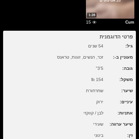
20 אסימונים
1:28
15
Cum
פרטי הדוגמנית
גיל:
54 שנים
מעוניין ב-:
זכר, הנשים, זוגות, טראנס
גובה:
5'3"
משקל:
154 lb
שיער:
שחרחורת
עיניים:
ירוק
אתניות:
לבן / קווקזי
שיער ערווה:
שעירי
זין:
בינוני