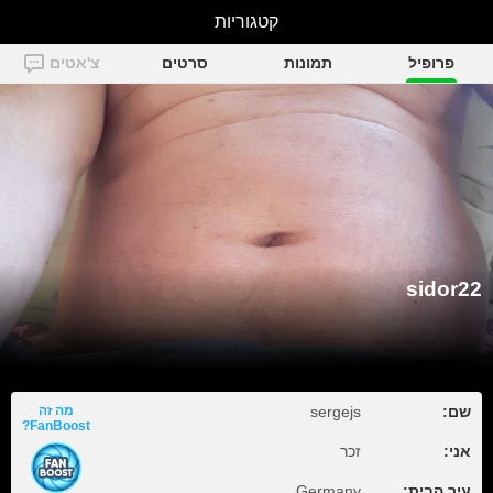
sidor22
קטגוריות
פרופיל
תמונות
סרטים
צ'אטים
sidor22
שם:
sergejs
מה זה
FanBoost?
אני:
זכר
עיר הבית:
Germany