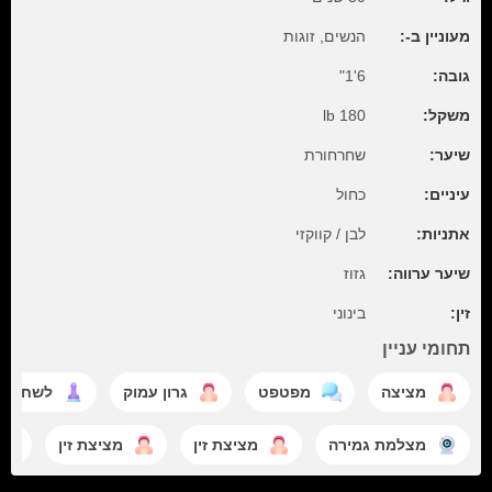
מעוניין ב-:
הנשים, זוגות
גובה:
6'1"
משקל:
180 lb
שיער:
שחרחורת
עיניים:
כחול
אתניות:
לבן / קווקזי
שיער ערווה:
גזוז
זין:
בינוני
תחומי עניין
מציצה
מפטפט
גרון עמוק
לשחק די
מצלמת גמירה
מציצת זין
מציצת זין