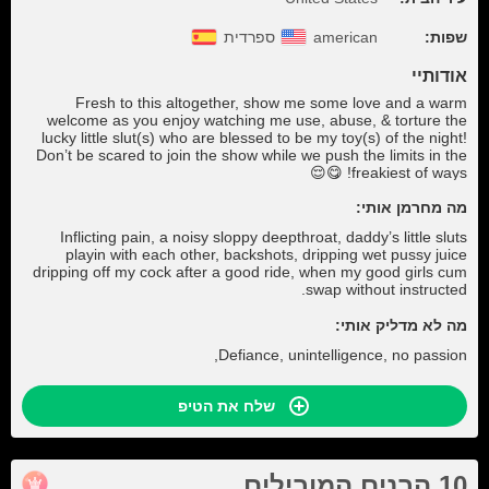
שפות:
american
ספרדית
אודותיי
Fresh to this altogether, show me some love and a warm
welcome as you enjoy watching me use, abuse, & torture the
lucky little slut(s) who are blessed to be my toy(s) of the night!
Don’t be scared to join the show while we push the limits in the
freakiest of ways! 😋😌
מה מחרמן אותי:
Inflicting pain, a noisy sloppy deepthroat, daddy’s little sluts
playin with each other, backshots, dripping wet pussy juice
dripping off my cock after a good ride, when my good girls cum
swap without instructed.
מה לא מדליק אותי:
Defiance, unintelligence, no passion,
שלח את הטיפ
10 הבנים המובילים