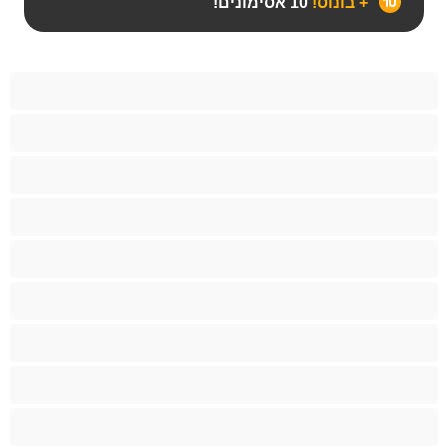
+ בונוס!
10 אסימונים!
Bears‏
אנאלי
ביסקסואלי
גיי
הכי טובות לפרטי
זוגות
זין גדול
סטרייט
קולג'