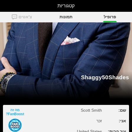
קטגוריות
Shaggy50Shades
פרופיל
תמונות
צ'אטים
Shaggy50Shades
שם:
Scott Smith
מה זה
FanBoost?
אני:
זכר
עיר הבית:
United States