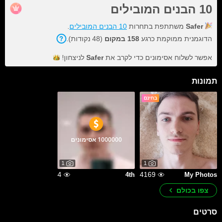
10 הבנים המובילים
Safer
משתתפת בתחרות
10 הבנים המובילים
.
הדוגמנית ממוקמת כרגע
158 במקום
(48 נקודות).
אפשר לשלוח אסימונים כדי לקרב את
Safer
לניצחון!
תמונות
בחינם
1000000 אסימונים
1
1
4
4169
4th
My Photos
צפו בכולם
סרטים