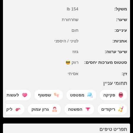
משקל:
154 lb
שיער:
שחרחורת
עיניים:
חום
אתניות:
לטיני / היספני
שיער ערווה:
גזוז
סטטוס מערכות יחסים:
רווק
זין:
אסיתי
תחומי עניין
פקיקה
מפטפט
שפשוף
לעשות אה
ריקודים
הפשטה
גרון עמוק
ליקוק
תפריט טיפים