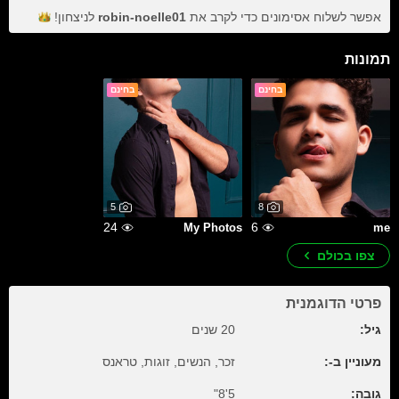
אפשר לשלוח אסימונים כדי לקרב את
robin-noelle01
לניצחון!
תמונות
בחינם
בחינם
5
8
24
6
My Photos
me
צפו בכולם
פרטי הדוגמנית
גיל:
20 שנים
מעוניין ב-:
זכר, הנשים, זוגות, טראנס
גובה:
5'8"