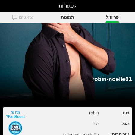
קטגוריות
robin-noelle01
פרופיל
תמונות
צ'אטים
robin-noelle01
שם:
robin
מה זה
FanBoost?
אני:
זכר
עיר הבית:
colombia, medellin