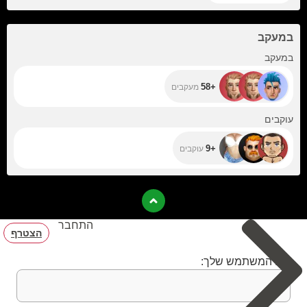
promise to enjoy
every kilometer.
במעקב
+58
במעקב
+58
מעקבים
+9
עוקבים
+9
עוקבים
התחבר
הצטרף
שם המשתמש שלך: