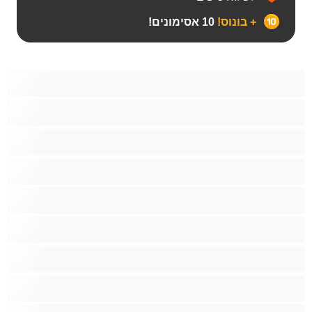
+ בונוס!
10 אסימונים!
Bears
אנאלי
ביסקסואלי
גיי
הכי טובות לפרטי
זוגות
זין גדול
סטרייט
קולג'