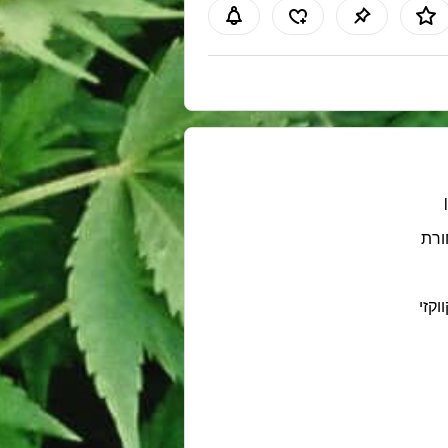
רת
ווקזי