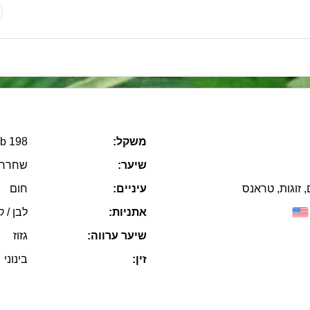
משקל:
198 lb
שיער:
שחרחו
, זוגות, טראנס
עיניים:
חום
אתניות:
לבן / ק
שיער ערווה:
גזוז
זין:
בינוני