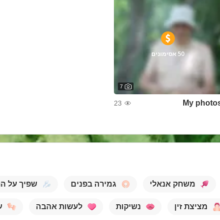
50 אסימונים
7
My photo
23
משחק אנאלי
גמירה בפנים
שפיך על ה
מציצת זין
נשיקות
לעשות אהבה
ע