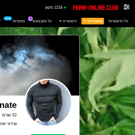
2216 מקוון
כל הדוגמניות
קטגוריות
היסטוריה
כל המבצעים
הִתחָרוּת
P
onate
32 שנים
שידור אחרון: 20.05.26