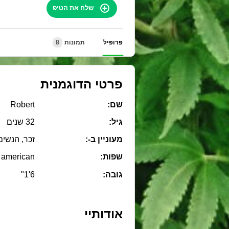
שלח את הטיפ
פרופיל
תמונות
8
פרטי הדוגמנית
שם:
Robert
גיל:
32 שנים
מעוניין ב-:
זכר, הנשים
שפות:
american
גובה:
6'1"
אודותיי