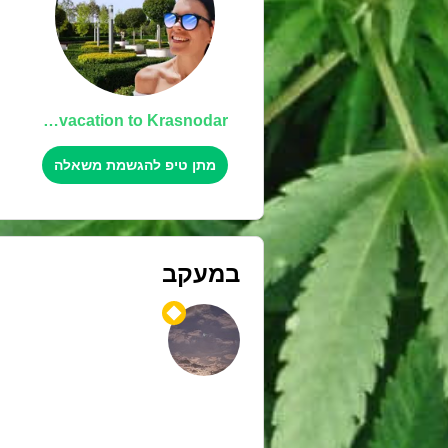
On vacation to Krasnodar
מתן טיפ להגשמת משאלה
במעקב