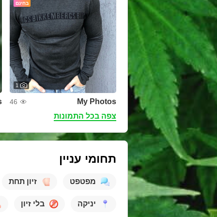
בחינם
1
s
My Photos
46
צפה בכל התמונות
תחומי עניין
מפטפט
זיון תחת
יניקה
בלי זיון