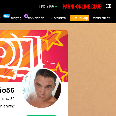
2166 מקוון
כל הדוגמניות
קטגוריות
היסטוריה
כל המבצעים
הִתחָרוּת
P
io56
39 שנים, Holland
שידור אחרון: 18.03.24 