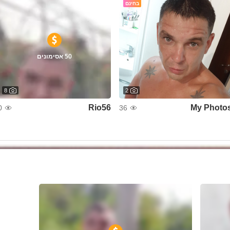
בחינם
50 אסימונים
8
2
Rio56
My Photo
0
36