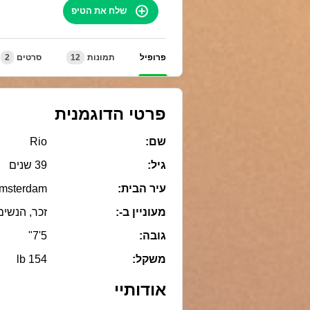
שלח את הטיפ
פרופיל
תמונות
12
סרטים
2
פרטי הדוגמנית
שם:
Rio
גיל:
39 שנים
עיר הבית:
Amsterdam
מעוניין ב-:
זכר, הנשים
גובה:
5'7"
משקל:
154 lb
אודותיי