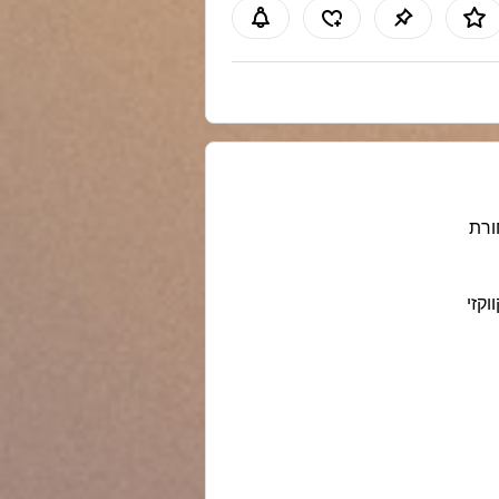
רת
ווקזי