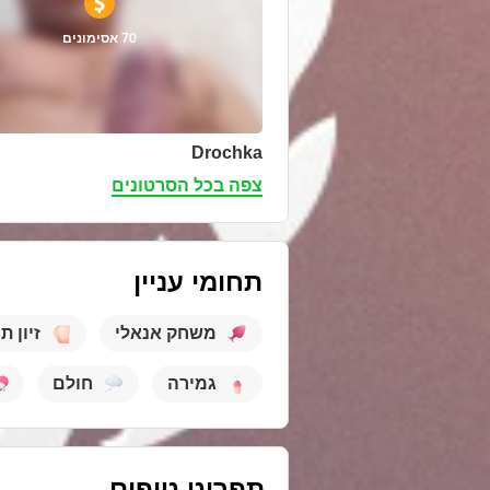
70 אסימונים
Drochka
צפה בכל הסרטונים
תחומי עניין
משחק אנאלי
זיון ת
גמירה
חולם
תפריט טיפים