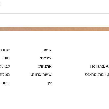
שיער:
שחרחו
עיניים:
חום
Holland, 
אתניות:
לבן / ק
, זוגות, טראנס
שיער ערווה:
מגולח
זין:
בינוני