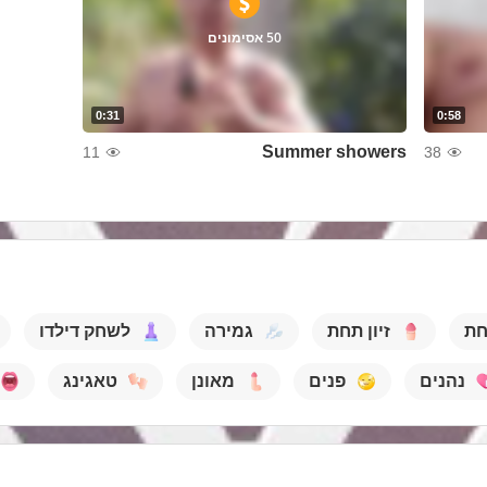
50 אסימונים
0:31
0:58
Summer showers
11
38
חת
זיון תחת
גמירה
לשחק דילדו
נהנים
פנים
מאונן
טאגינג