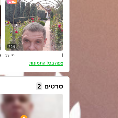
בחינם
2
s
I
39
צפה בכל התמונות
סרטים
2