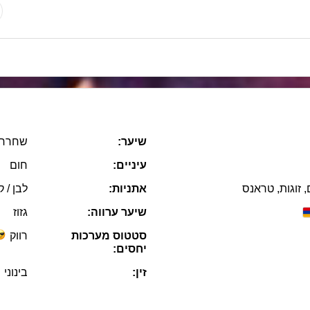
שיער:
שחרחו
עיניים:
חום
, זוגות, טראנס
אתניות:
לבן / ק
שיער ערווה:
גזוז
סטטוס מערכות
רווק
יחסים:
זין:
בינוני