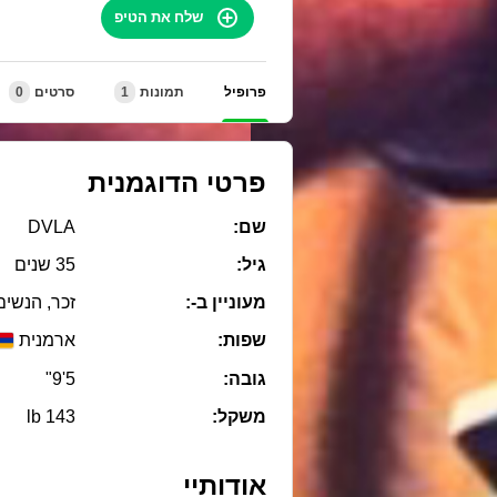
שלח את הטיפ
פרופיל
תמונות
1
סרטים
0
פרטי הדוגמנית
שם:
DVLA
גיל:
35 שנים
מעוניין ב-:
זכר, הנשים
שפות:
ארמנית
גובה:
5'9"
משקל:
143 lb
אודותיי