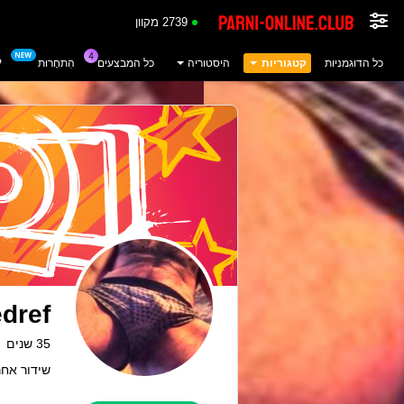
2739 מקוון
כל הדוגמניות
קטגוריות
היסטוריה
כל המבצעים
הִתחָרוּת
P
dref
35 שנים
שידור אחרון: 3 לפנ