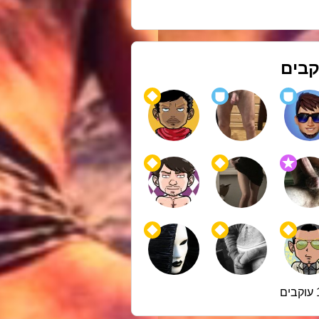
קבים
ם