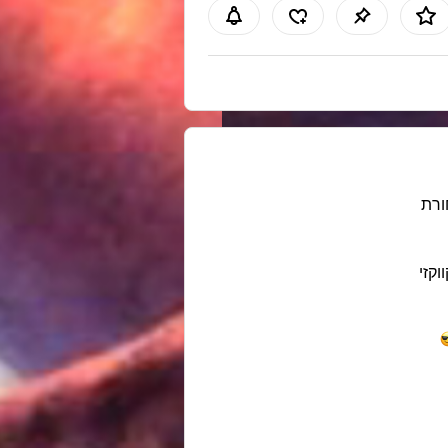
רת
ווקזי