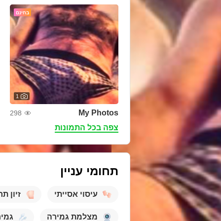
בחינם
1
My Photos
298
צפה בכל התמונות
תחומי עניין
עיסוי אסייתי
זיון ת
מצלמת גמירה
גמי