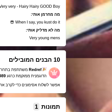
Very very - Hairy Hairy GOOD Boy! ,😋
מה מחרמן אותי:
When I say, you kust do it 😎
מה לא מדליק אותי:
Very young mens
10 הבנים המובילים
Redref
משתתפת בתחרו
הדוגמנית ממוקמת כרגע
989 במקו
אפשר לשלוח אסימונים כדי לקרב את
תמונות
1