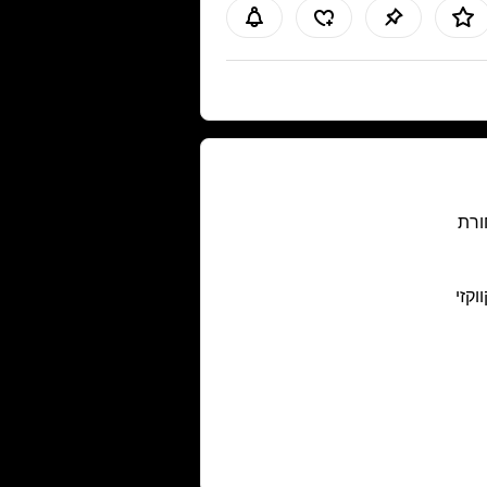
רת
ווקזי