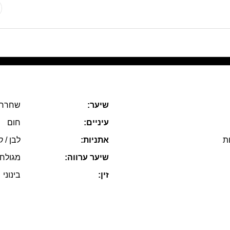
שיער:
שחרחו
עיניים:
חום
ות
אתניות:
לבן / ק
שיער ערווה:
מגולח
זין:
בינוני