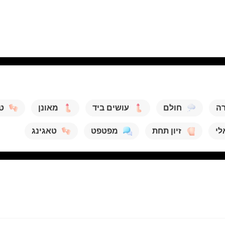
רה
חולם
עושים ביד
מאונן
טי
לי
זיון תחת
מפטפט
טאגינג