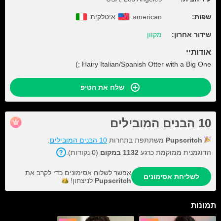
שפות:
american
איטלקית
שידור אחרון:
מקוון
אודותיי
Hairy Italian/Spanish Otter with a Big One ;)
שלח את הטיפ
10 הבנים המובילים
Pupscritch
משתתפת בתחרות
10 הבנים המובילים
.
הדוגמנית ממוקמת כרגע
1132 במקום
(0 נקודות).
אפשר לשלוח אסימונים כדי לקרב את
לשליחת אסימונים
Pupscritch
לניצחון!
תמונות