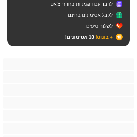
לדבר עם דוגמניות בחדרי צ'אט
לקבל אסימונים בחינם
לשלוח טיפים
+ בונוס!
10 אסימונים!
Bears‏
אנאלי
ביסקסואלי
גיי
הכי טובות לפרטי
זוגות