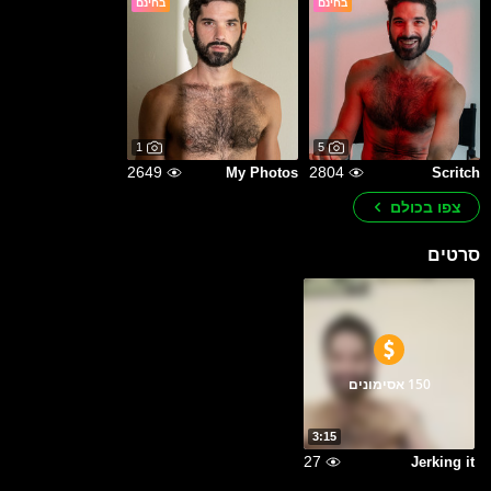
בחינם
בחינם
1
5
2649
2804
My Photos
Scritch
צפו בכולם
סרטים
150 אסימונים
3:15
27
Jerking it