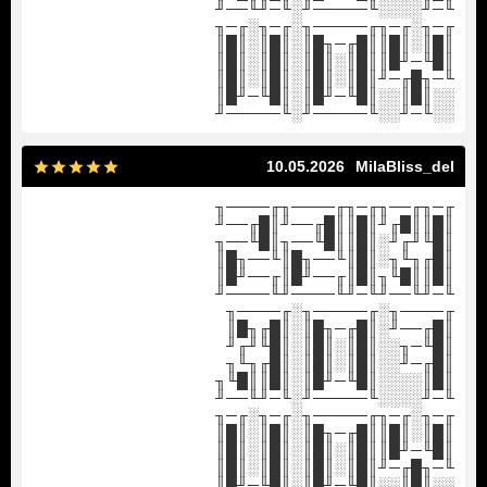
╙─╜░░░░╙─────╜░╙─╜╙──╜
╓─╖░╓─╖╓─────╖░╓─╖░╓─╖
║█║░║█║║█╓─╖█║░║█║░║█║
║█╙─╜█║║█║░║█║░║█║░║█║
╙─╖█╓─╜║█║░║█║░║█║░║█║
░░║█║░░║█╙─╜█║░║█╙─╜█║
░░╙─╜░░╙─────╜░╙─────╜
10.05.2026
MilaBliss_del
╓─╖╓──╖╓─╖╓────╖╓────╖
║█║║█╓╜║█║║█╓──╜║█╓──╜
║█╙╜╓╜░║█║║█╙──╖║█╙──╖
║█╓╖╙╖░║█║╙──╖█║╙──╖█║
║█║║█╙╖║█║╓──╜█║╓──╜█║
╙─╜╙──╜╙─╜╙────╜╙────╜
╓────╖░╓─────╖░╓────╖
║█╓──╜░║█╓─╖█║░║█╓╖█║
║█╙─╖░░║█║░║█║░║█╙╜╓╜
║█╓─╜░░║█║░║█║░║█╓╖╙╖
║█║░░░░║█╙─╜█║░║█║║█╙╖
╙─╜░░░░╙─────╜░╙─╜╙──╜
╓─╖░╓─╖╓─────╖░╓─╖░╓─╖
║█║░║█║║█╓─╖█║░║█║░║█║
║█╙─╜█║║█║░║█║░║█║░║█║
╙─╖█╓─╜║█║░║█║░║█║░║█║
░░║█║░░║█╙─╜█║░║█╙─╜█║