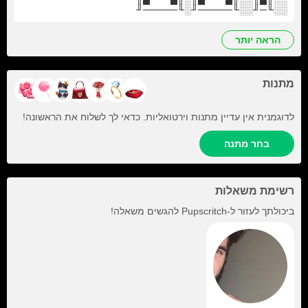
░░╙─╜░░╙─────╜░╙─────╜
הראה יותר
מתנות
לדוגמנית אין עדיין מתנות וירטואליות. כדאי לך לשלוח את הראשונה!
בחר מתנה
רשימת משאלות
ביכולתך לעזור ל-
Pupscritch
להגשים משאלה!