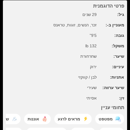
פרטי הדוגמנית
גיל:
29 שנים
מעוניין ב-:
זכר, הנשים, זוגות, טראנס
גובה:
5'9"
משקל:
132 lb
שיער:
שחרחורת
עיניים:
ירוק
אתניות:
לבן / קווקזי
שיער ערווה:
שעירי
זין:
אסיתי
תחומי עניין
מפטפט
מראים לרגע
אוננות
שפיך