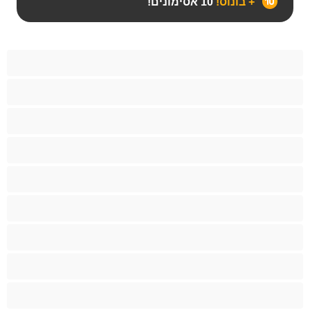
+ בונוס!
10 אסימונים!
Bears‏
אנאלי
ביסקסואלי
גיי
הכי טובות לפרטי
זוגות
זין גדול
סטרייט
קולג'