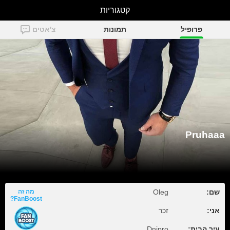
קטגוריות
Pruhaaa
פרופיל
תמונות
צ'אטים
Pruhaaa
שם:
Oleg
מה זה
FanBoost?
אני:
זכר
עיר הבית:
Dnipro