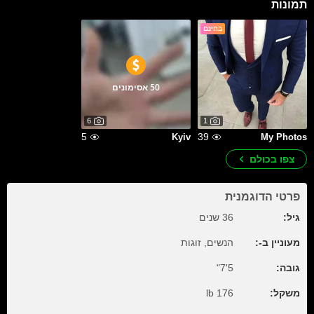
תמונות
בחינם
50 אסימונים
6
1
5
39
Kyiv
My Photos
צפו בכולם
פרטי הדוגמנית
גיל:
36 שנים
מעוניין ב-:
הנשים, זוגות
גובה:
5'7"
משקל:
176 lb