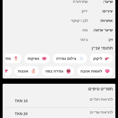
שיער:
שחרחורת
עיניים:
ירוק
אתניות:
לבן / קווקזי
שיער ערווה:
גזוז
זין:
בינוני
תחומי עניין
ליקוק
צילום גמירה
נשיקות
מזדייני
לעשות אהבה
גמירה בפה
אוננות
ה
תפריט טיפים
להראות רגליים
10 TKN
להראות שדיים
20 TKN