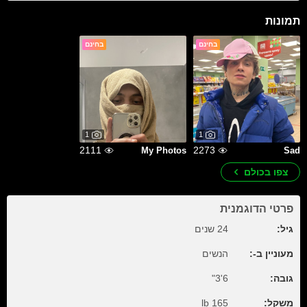
תמונות
בחינם
בחינם
1
1
2111
2273
My Photos
Sad
צפו בכולם
פרטי הדוגמנית
גיל:
24 שנים
מעוניין ב-:
הנשים
גובה:
6'3"
משקל:
165 lb