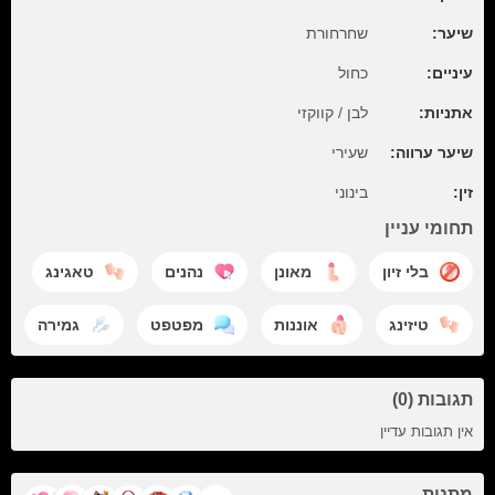
שיער:
שחרחורת
עיניים:
כחול
אתניות:
לבן / קווקזי
שיער ערווה:
שעירי
זין:
בינוני
תחומי עניין
בלי זיון
מאונן
נהנים
טאגינג
טיזינג
אוננות
מפטפט
גמירה
תגובות (0)
אין תגובות עדיין
מתנות