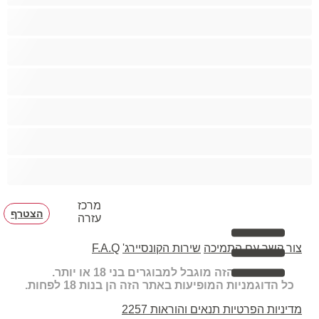
הכי טובות לפרטי
זוגות
זין גדול
סטרייט
קולג'
שרירים
מרכז
הצטרף
עזרה
צור קשר עם התמיכה
שירות הקונסיירג'
F.A.Q
האתר הזה מוגבל למבוגרים בני 18 או יותר.
כל הדוגמניות המופיעות באתר הזה הן בנות 18 לפחות.
מדיניות הפרטיות
תנאים והוראות
2257