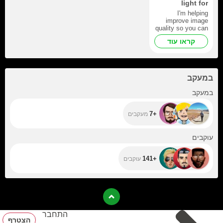
light for
broadcasting
I'm helping
improve image
quality so you can
enjoy my work
קראו עוד
more. Every token
gets you closer to
purchasing a cool
lamp!
במעקב
+7
במעקב
+7
מעקבים
+141
עוקבים
+141
עוקבים
התחבר
הצטרף