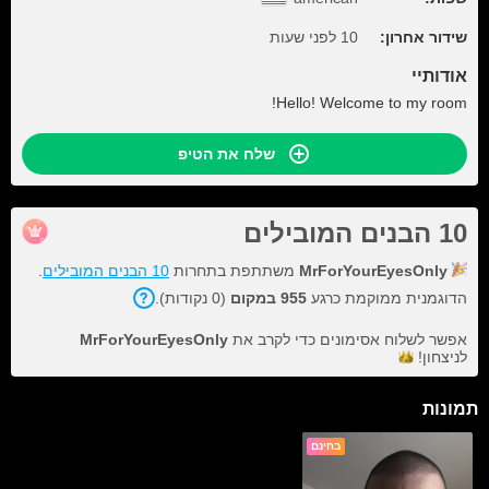
שידור אחרון:
10 לפני שעות
אודותיי
Hello! Welcome to my room!
שלח את הטיפ
10 הבנים המובילים
MrForYourEyesOnly
משתתפת בתחרות
10 הבנים המובילים
.
הדוגמנית ממוקמת כרגע
955 במקום
(0 נקודות).
אפשר לשלוח אסימונים כדי לקרב את
MrForYourEyesOnly
לניצחון!
תמונות
בחינם