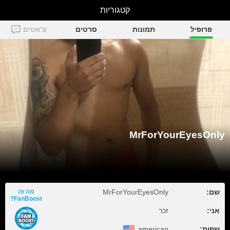
קטגוריות
MrForYourEyesOnly
פרופיל
תמונות
סרטים
צ'אטים
MrForYourEyesOnly
שם:
MrForYourEyesOnly
מה זה
FanBoost?
אני:
זכר
שפות:
american