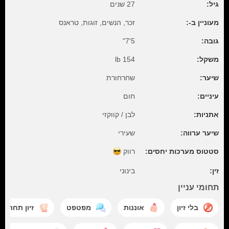
גיל:
27 שנים
מעוניין ב-:
זכר, הנשים, זוגות, טראנס
גובה:
5'7"
משקל:
154 lb
שיער:
שחרחורת
עיניים:
חום
אתניות:
לבן / קווקזי
שיער ערווה:
שעירי
סטטוס מערכות יחסים:
רווק
זין:
בינוני
תחומי עניין
בלי זיון
אוננות
מפטפט
זיון תחת