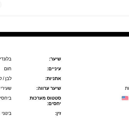
שיער:
בלונדי
עיניים:
חום
אתניות:
לבן / ק
ות
שיער ערווה:
שעירי
סטטוס מערכות
ביחסי
יחסים:
זין:
בינוני