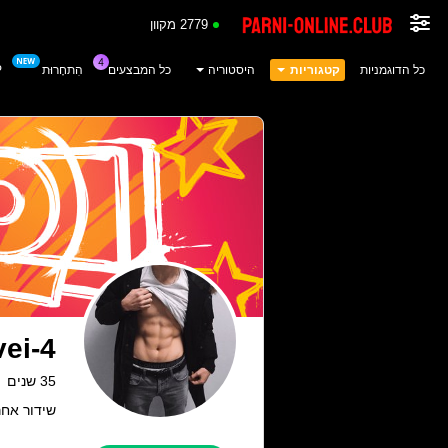
2779 מקוון
כל הדוגמניות
קטגוריות
היסטוריה
כל המבצעים
הִתחָרוּת
P
ei-4
35 שנים
שידור אחרון: 23.03.26