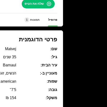
שלח את הטיפ
פרופיל
תמונות
1
פרטי הדוגמנית
שם:
Matvej
גיל:
35 שנים
עיר הבית:
Barnaul
מעוניין ב-:
הנשים, זוג
שפות:
american
גובה:
5'7"
משקל:
154 lb