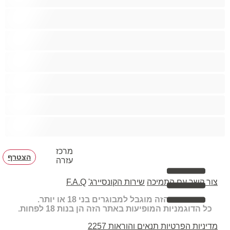
הכי טובות לפרטי
זוגות
זין גדול
סטרייט
קולג'
שרירים
מרכז
הצטרף
עזרה
צור קשר עם התמיכה
שירות הקונסיירג'
F.A.Q
האתר הזה מוגבל למבוגרים בני 18 או יותר.
כל הדוגמניות המופיעות באתר הזה הן בנות 18 לפחות.
מדיניות הפרטיות
תנאים והוראות
2257