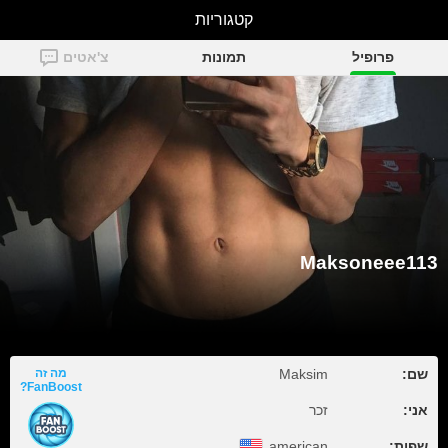
קטגוריות
Maksoneee113
פרופיל
תמונות
צ'אטים
Maksoneee113
שם:
Maksim
מה זה
FanBoost?
אני:
זכר
שפות:
american