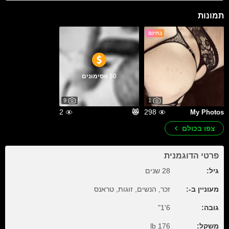
תמונות
בחינם
50 אסימונים
9
1
2
298
😻
My Photos
צפו בכולם
פרטי הדוגמנית
גיל:
28 שנים
מעוניין ב-:
זכר, הנשים, זוגות, טראנס
גובה:
6'1"
משקל:
176 lb