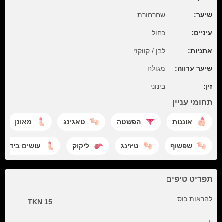
שיער:
שחרחורת
עיניים:
כחול
אתניות:
לבן / קווקזי
שיער ערווה:
מגולח
זין:
בינוני
תחומי עניין
אוננות
הפשטה
טאגינג
מאונן
שפשוף
טיזינג
ליקוק
עושים ביד
תפריט טיפים
להראות כוס
15 TKN