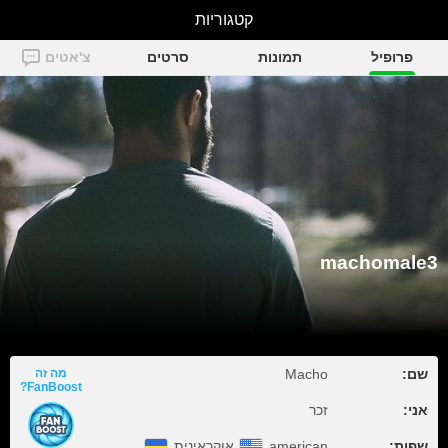
קטגוריות
machomale3
פרופיל
תמונות
סרטים
צ'אטים
machomale3
שם:
Macho
מה זה
FanBoost?
אני:
זכר
שפות:
american
אוקראינית