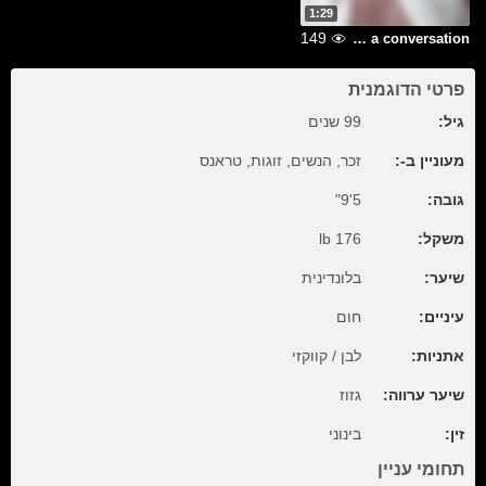
1:29
149
Just a conversation.
פרטי הדוגמנית
גיל:
99 שנים
מעוניין ב-:
זכר, הנשים, זוגות, טראנס
גובה:
5'9"
משקל:
176 lb
שיער:
בלונדינית
עיניים:
חום
אתניות:
לבן / קווקזי
שיער ערווה:
גזוז
זין:
בינוני
תחומי עניין