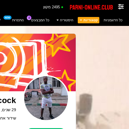
2495 מקוון
כל הדוגמניות
קטגוריות
היסטוריה
כל המבצעים
הִתחָרוּת
P
cock
29 שנים, colombia
שידור אחרון: 02.08.26