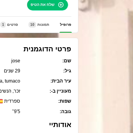
שלח את הטיפ
פרופיל
תמונות
10
סרטים
1
פרטי הדוגמנית
שם:
jose
גיל:
29 שנים
עיר הבית:
a, tumaco
מעוניין ב-:
זכר, הנשים,
שפות:
ספרדית
גובה:
5'9"
אודותיי