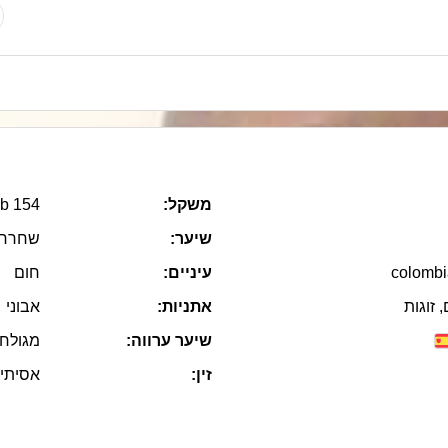
משקל:
154 lb
שיער:
שחרחו
colombi
עיניים:
חום
 זוגות
אתניות:
אבוני
שיער ערווה:
מגולח
זין:
אסיתי