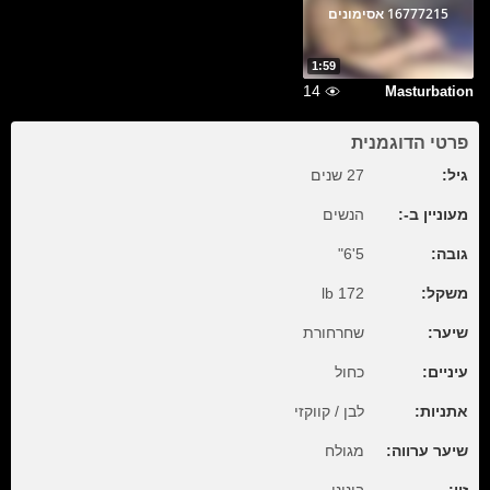
16777215 אסימונים
1:59
14
Masturbation
פרטי הדוגמנית
גיל:
27 שנים
מעוניין ב-:
הנשים
גובה:
5'6"
משקל:
172 lb
שיער:
שחרחורת
עיניים:
כחול
אתניות:
לבן / קווקזי
שיער ערווה:
מגולח