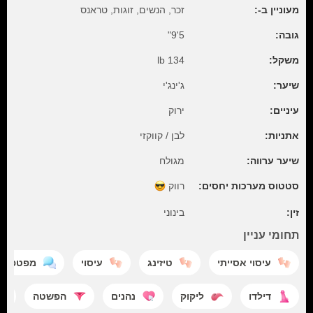
מעוניין ב-:
זכר, הנשים, זוגות, טראנס
גובה:
5'9"
משקל:
134 lb
שיער:
ג'ינג'י
עיניים:
ירוק
אתניות:
לבן / קווקזי
שיער ערווה:
מגולח
סטטוס מערכות יחסים:
רווק
זין:
בינוני
תחומי עניין
עיסוי אסייתי
טיזינג
עיסוי
מפטפט
דילדו
ליקוק
נהנים
הפשטה