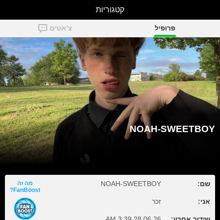
קטגוריות
NOAH-SWEETBOY
פרופיל
צ'אטים
NOAH-SWEETBOY
שם:
NOAH-SWEETBOY
מה זה
FanBoost?
אני:
זכר
שידור אחרון:
28.06.26 3:39 AM