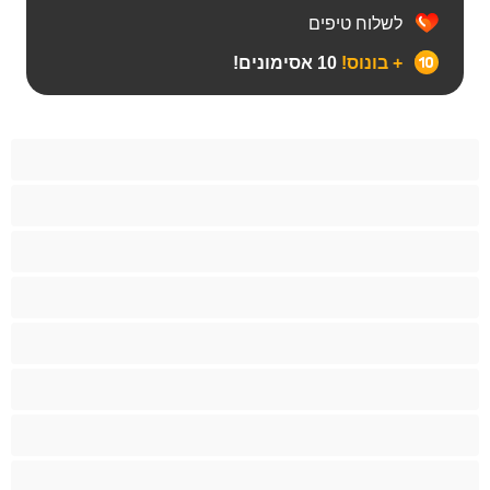
לשלוח טיפים
+ בונוס!
10 אסימונים!
Bears‏
אנאלי
ביסקסואלי
גיי
הכי טובות לפרטי
זוגות
זין גדול
סטרייט