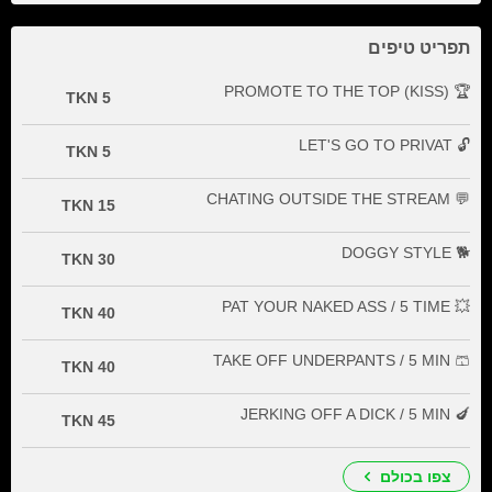
תפריט טיפים
🏆 PROMOTE TO THE TOP (KISS)
5 TKN
🔓 LET'S GO TO PRIVAT
5 TKN
💬 CHATING OUTSIDE THE STREAM
15 TKN
🐕 DOGGY STYLE
30 TKN
💥 PAT YOUR NAKED ASS / 5 TIME
40 TKN
🩳 TAKE OFF UNDERPANTS / 5 MIN
40 TKN
🍆 JERKING OFF A DICK / 5 MIN
45 TKN
צפו בכולם