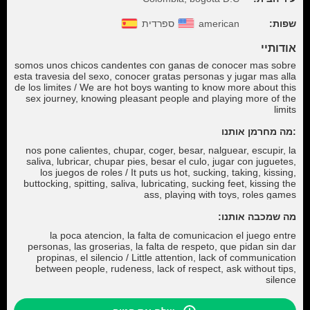
שפות:
american
ספרדית
אודותיי
somos unos chicos candentes con ganas de conocer mas sobre
esta travesia del sexo, conocer gratas personas y jugar mas alla
de los limites / We are hot boys wanting to know more about this
sex journey, knowing pleasant people and playing more of the
limits
:מה מחרמן אותנו
nos pone calientes, chupar, coger, besar, nalguear, escupir, la
saliva, lubricar, chupar pies, besar el culo, jugar con juguetes,
los juegos de roles / It puts us hot, sucking, taking, kissing,
buttocking, spitting, saliva, lubricating, sucking feet, kissing the
ass, playing with toys, roles games
מה שמכבה אותנו:
la poca atencion, la falta de comunicacion el juego entre
personas, las groserias, la falta de respeto, que pidan sin dar
propinas, el silencio / Little attention, lack of communication
between people, rudeness, lack of respect, ask without tips,
silence