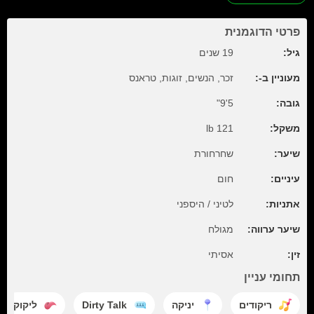
פרטי הדוגמנית
גיל:
19 שנים
מעוניין ב-:
זכר, הנשים, זוגות, טראנס
גובה:
5'9"
משקל:
121 lb
שיער:
שחרחורת
עיניים:
חום
אתניות:
לטיני / היספני
שיער ערווה:
מגולח
זין:
אסיתי
תחומי עניין
ריקודים
יניקה
Dirty Talk
ליקוק