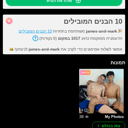
שלח את הטיפ
10 הבנים המובילים
james-and-mark
משתתפת בתחרות
10 הבנים המובילים
.
הדוגמנית ממוקמת כרגע
1017 במקום
(0 נקודות).
אפשר לשלוח אסימונים כדי לקרב את
james-and-mark
לניצחון!
תמונות
בחינם
6
38
My Photos
צפו בכולם