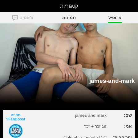
קטגוריות
james-and-mark
פרופיל
תמונות
צ'אטים
james-and-mark
שם:
james and mark
מה זה
FanBoost?
אני:
זוג זכר + זכר
עיר הבית:
Colombia, bogota D.C