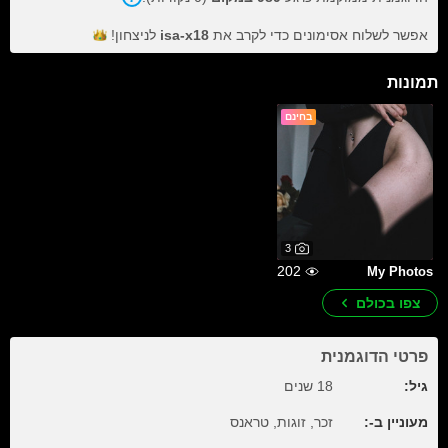
אפשר לשלוח אסימונים כדי לקרב את
isa-x18
לניצחון!
תמונות
בחינם
3
202
My Photos
צפו בכולם
פרטי הדוגמנית
גיל:
18 שנים
מעוניין ב-:
זכר, זוגות, טראנס