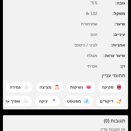
גובה:
5'5"
משקל:
132 lb
שיער:
שחרחורת
עיניים:
חום
אתניות:
לטיני / היספני
שיער ערווה:
מגולח
זין:
אסיתי
תחומי עניין
פקיקה
נשיקות
מציצה
גמירה
ריקודים
מפטפט
יניקה
שפיך על ה
תגובות (0)
אין תגובות עדיין