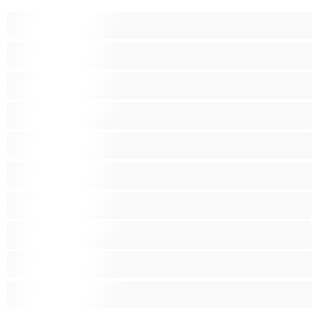
Bears
אנאלי
ביסקסואלי
גיי
הכי טובות לפרטי
זוגות
זין גדול
סטרייט
קולג'
שרירים