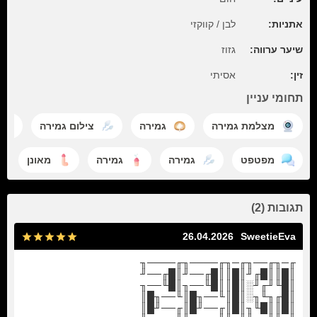
אתניות:
לבן / קווקזי
שיער ערווה:
גזוז
זין:
אסיתי
תחומי עניין
מצלמת גמירה
גמירה
צילום גמירה
מפטפט
גמירה
גמירה
מאונן
תגובות (2)
26.04.2026
SweetieEva
╓─╖╓──╖╓─╖╓────╖╓────╖
║█║║█╓╜║█║║█╓──╜║█╓──╜
║█╙╜╓╜░║█║║█╙──╖║█╙──╖
║█╓╖╙╖░║█║╙──╖█║╙──╖█║
║█║║█╙╖║█║╓──╜█║╓──╜█║