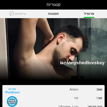
קטגוריות
iantonyshedlovskey
פרופיל
תמונות
צ'אטים
iantonyshedlovskey
שם:
Anton
מה זה
FanBoost?
אני:
זכר
עיר הבית:
Ukraine, Lviv