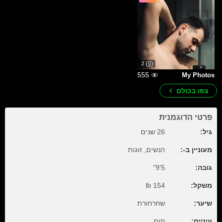
2
555
My Photos
צפו בכולם
פרטי הדוגמנית
גיל:
26 שנים
מעוניין ב-:
הנשים, זוגות
גובה:
5'9"
משקל:
154 lb
שיער:
שחרחורת
עיניים:
חום