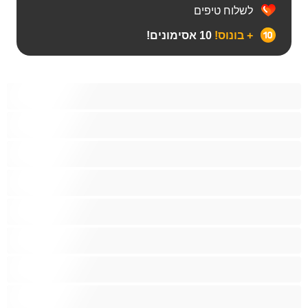
לשלוח טיפים
+ בונוס!
10 אסימונים!
Bears‏
אנאלי
ביסקסואלי
גיי
הכי טובות לפרטי
זוגות
זין גדול
סטרייט