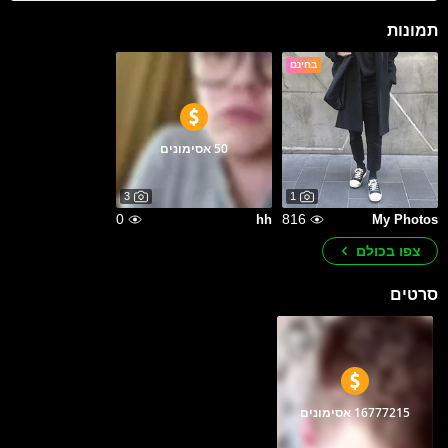
תמונות
בחינם
50 אסימונים
3
1
0
816
hh
My Photos
צפו בכולם
סרטים
16777215 אסימונים