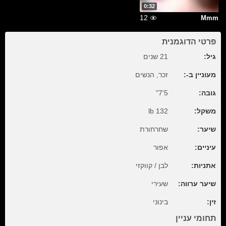
0:32
12
Mmm
פרטי הדוגמנית
גיל:
21 שנים
מעוניין ב-:
זכר, הנשים
גובה:
5'7"
משקל:
132 lb
שיער:
שחרחורת
עיניים:
אפור
אתניות:
לבן / קווקזי
שיער ערווה:
שעירי
זין:
בינוני
תחומי עניין