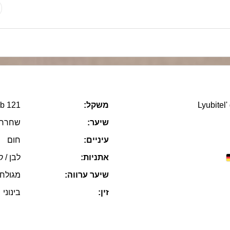
121 lb
משקל:
Lyubitel
שיער:
שחרחו
עיניים:
חום
אתניות:
לבן / ק
שיער ערווה:
מגולח
זין:
בינוני