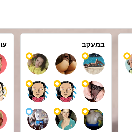
במעקב
עו