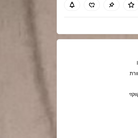
רת
ווקזי