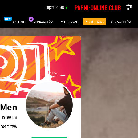
2190 מקוון
P
הִתחָרוּת
כל המבצעים
היסטוריה
קטגוריות
כל הדוגמניות
yMen
38 שנים
שידור אחרון: 08.26 PM