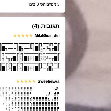
3 מנויים הכי טובים
(4)
תגובות
MilaBliss_del
 ║█╙╜╓╜░║█║║█╙──╖║█╙──╖
 ╙─╜╙──╜╙─╜╙────╜╙────╜
║ ║█╙─╖░░║█║░║█║░║█╙╜╓╜
 ╙─╜░░░░╙─────╜░╙─╜╙──╜
 ║█╙─╜█║║█║░║█║░║█║░║█║
 ░░╙─╜░░╙─────╜░╙─────╜
SweetieEva
⣿⣿⣽⣿⠟⡳⣳⢯⣿⣿⣿⠀⠀⠀⠀⠀⠀ ⠀💕
⣿⡼⣿⣿⣼⢻⣿⣿⣿⣿⣿⠃⠀⠀⠀⠀⢀⡼⠀⣾⡟
 ⠀⠸⣿⣿⡺⣿⣹⣿⣿⣿⣮⡻⣿⣿⣿⣿⣆⢠⣿⡇
 ⠀⠎⣰⣼⣿⣿⣿⣿⣿⣿⢱⣿⣿⣿⣿⣿⣿⣿⣿⡇
⠀ ⠀⠎⡕⠚⠁⡩⢻⣿⣿⣿⣿⣿⣿⣿⣿⣿⣿⣿⡟