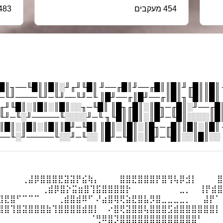
454 מעקבים
83 עוקבים
──╖╓─╖╓────╖╓────╖ ║█║║█╓╜║█║║█╓──╜║█╓──╜
╙╖░║█║╙──╖█║╙──╖█║ ║█║║█╙╖║█║╓──╜█║╓──╜█║
────╖░╓─────╖░╓────╖ ║█╓──╜░║█╓─╖█║░║█╓╖█
─╜░░║█║░║█║░║█╓╖╙╖ ║█║░░░░║█╙─╜█║░║█║║█╙╖
╓─╖╓─────╖░╓─╖░╓─╖ ║█║░║█║║█╓─╖█║░║█║░║█║
╓─╜║█║░║█║░║█║░║█║ ░░║█║░░║█╙─╜█║░║█╙─╜█║
⡀ ⠀⠀⠀⢀⣼⡿⣿⣿⣿⣟⣽⣽⡟⣮⢷⡄ ⠀⠀⠀⣿⣿⣟⣿⣿⣿⡟⣿⢻⢧⡿⣺⡇ ⠀⠀⠀⣿
⠀⢀⣾⡿⣿⡕⣭⣶⣿⢹⣯⣿⣿⣿⣿⡗⠀⠀⠀⠀⠀⠀⠀⠀⣀⡀ ⠀⢸⡟⣾
⣹⣟⣿⠋⠉⠉⠉⠀⠀⠀⢀⣾⣿⣾⠿⠋ ⠜⣴⣿⢿⢟⣵⣟⣿⣧⡻⣿⣀⣀⣀⣀⡀⠀⠀⣼⡟⠁
⣿⣿⢹⣿⣽⣿⣿⣿⣷⢹⣿⣿⣿⣿⣾⣿⡇ ⠀⠔⣿⢟⣽⣿⣿⢧⣿⣿⣿⣫⣾⣿⣿⣿⣿⣿⣿⡇
⠀⠈⢛⠿⣿⡹⣿⣿⣿⣿⣿⣿⣿⣿⣿⣿⣿⣿⣿⠃⠀⠀⠀