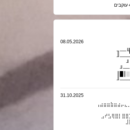
4
08.05.2026
╓─╖╓
║█╓╖
╓
║█╓
╓─╖░
╙─╖█
31.10.2025
.⢠⣴⣶⣶⣷⣶⣴⡤⣄
⣠⠞⣣⢿⣿⡇⣿⣿
⠀⠀⣸