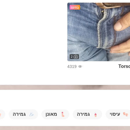
בחינם
2
Tors
4319
עיסוי
גמירה
מאונן
גמירה