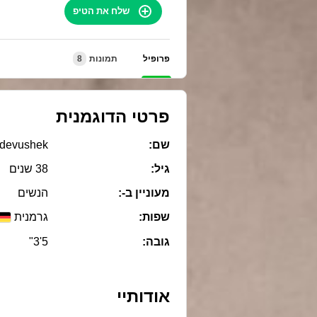
שלח את הטיפ
8
תמונות
פרופיל
פרטי הדוגמנית
' devushek
שם:
גיל:
38 שנים
מעוניין ב-:
הנשים
שפות:
גרמנית
5'3"
גובה:
אודותיי