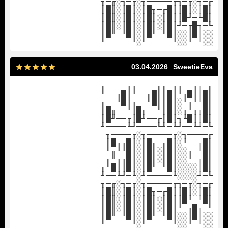
╓─╖░╓─╖╓─────╖░╓─╖░╓─╖
║█║░║█║║█╓─╖█║░║█║░║█║
║█╙─╜█║║█║░║█║░║█║░║█║
╙─╖█╓─╜║█║░║█║░║█║░║█║
░░║█║░░║█╙─╜█║░║█╙─╜█║
░░╙─╜░░╙─────╜░╙─────╜
03.04.2026
SweetieEva
╓─╖╓──╖╓─╖╓────╖╓────╖
║█║║█╓╜║█║║█╓──╜║█╓──╜
║█╙╜╓╜░║█║║█╙──╖║█╙──╖
║█╓╖╙╖░║█║╙──╖█║╙──╖█║
║█║║█╙╖║█║╓──╜█║╓──╜█║
╙─╜╙──╜╙─╜╙────╜╙────╜
╓────╖░╓─────╖░╓────╖
║█╓──╜░║█╓─╖█║░║█╓╖█║
║█╙─╖░░║█║░║█║░║█╙╜╓╜
║█╓─╜░░║█║░║█║░║█╓╖╙╖
║█║░░░░║█╙─╜█║░║█║║█╙╖
╙─╜░░░░╙─────╜░╙─╜╙──╜
╓─╖░╓─╖╓─────╖░╓─╖░╓─╖
║█║░║█║║█╓─╖█║░║█║░║█║
║█╙─╜█║║█║░║█║░║█║░║█║
╙─╖█╓─╜║█║░║█║░║█║░║█║
░░║█║░░║█╙─╜█║░║█╙─╜█║
░░╙─╜░░╙─────╜░╙─────╜