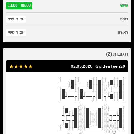
שישי
08:00 - 13:00
שבת
יום חופשי
ראשון
יום חופשי
תגובות (2)
02.05.2026
GoldenTeen20
╓─╖╓──╖╓─╖╓────╖╓────╖
║█║║█╓╜║█║║█╓──╜║█╓──╜
║█╙╜╓╜░║█║║█╙──╖║█╙──╖
║█╓╖╙╖░║█║╙──╖█║╙──╖█║
║█║║█╙╖║█║╓──╜█║╓──╜█║
╙─╜╙──╜╙─╜╙────╜╙────╜
╓────╖░╓─────╖░╓────╖
║█╓──╜░║█╓─╖█║░║█╓╖█║
║█╙─╖░░║█║░║█║░║█╙╜╓╜
║█╓─╜░░║█║░║█║░║█╓╖╙╖
║█║░░░░║█╙─╜█║░║█║║█╙╖
╙─╜░░░░╙─────╜░╙─╜╙──╜