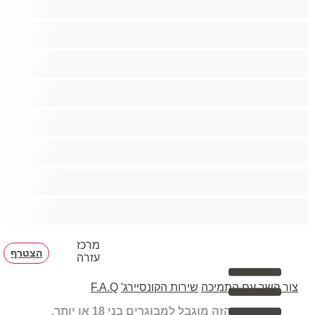
גיי
הכי טובות לפרטי
זוגות
זין גדול
סטרייט
קולג'
שרירים
מרכז
הצטרף
עזרה
צור קשר עם התמיכה
שירות הקונסיירג'
F.A.Q
האתר הזה מוגבל למבוגרים בני 18 או יותר.