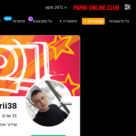
2471 מקוון
כל הדוגמניות
קטגוריות
היסטוריה
כל המבצעים
הִתחָרוּת
P
rii38
31 שנים
שידור אחרון: 24.07.26