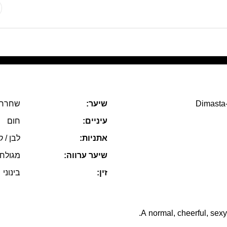
Dimasta
שיער:
שחרחו
עיניים:
חום
אתניות:
לבן / ק
שיער ערווה:
מגולח
זין:
בינוני
A normal, cheerful, sexy