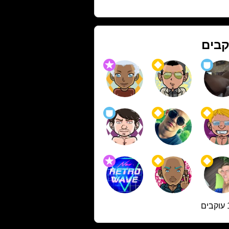
קבים
ם