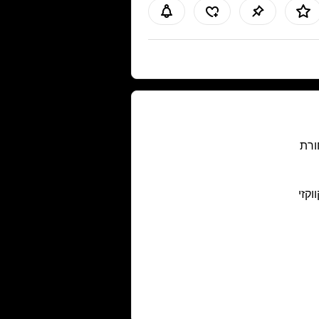
רת
ווקזי