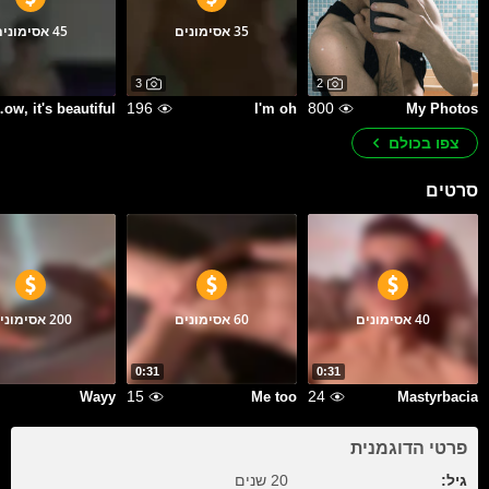
35 אסימונים
45 אסימונים
3
2
196
800
beautiful
I'm oh
My Photos
צפו בכולם
סרטים
40 אסימונים
60 אסימונים
200 אסימונים
0:31
0:31
15
24
Wayy
Me too
Mastyrbacia
פרטי הדוגמנית
גיל:
20 שנים