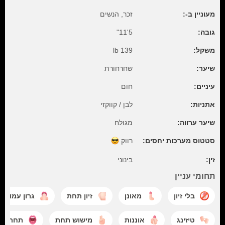
מעוניין ב-:
זכר, הנשים
גובה:
5'11"
משקל:
139 lb
שיער:
שחרחורת
עיניים:
חום
אתניות:
לבן / קווקזי
שיער ערווה:
מגולח
סטטוס מערכות יחסים:
רווק
זין:
בינוני
תחומי עניין
בלי זיון
מאונן
זיון תחת
גרון עמוק
טיזינג
אוננות
מישוש תחת
תחת לפ