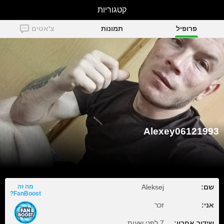
קטגוריות
Alexey06121993
פרופיל
תמונות
צ'אטים
Alexey06121993
שם:
Aleksej
מה זה
FanBoost?
אני:
זכר
שידור אחרון:
7 לפני שעות