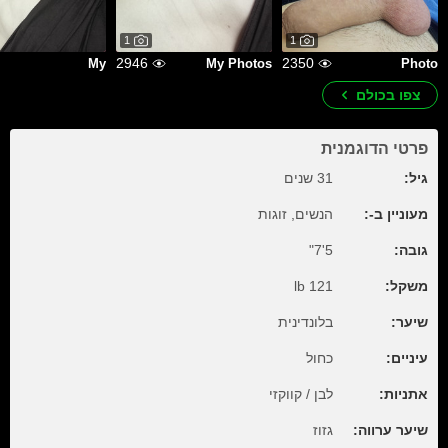
1
1
2946
2350
My
My Photos
Photo
צפו בכולם
פרטי הדוגמנית
גיל:
31 שנים
מעוניין ב-:
הנשים, זוגות
גובה:
5'7"
משקל:
121 lb
שיער:
בלונדינית
עיניים:
כחול
אתניות:
לבן / קווקזי
שיער ערווה:
גזוז