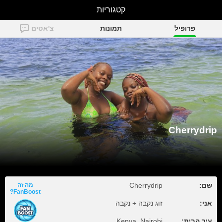
קטגוריות
Cherrydrip
פרופיל
תמונות
צ'אטים
Cherrydrip
שם:
Cherrydrip
מה זה
FanBoost?
אני:
זוג נקבה + נקבה
עיר הבית:
Kenya, Nairobi