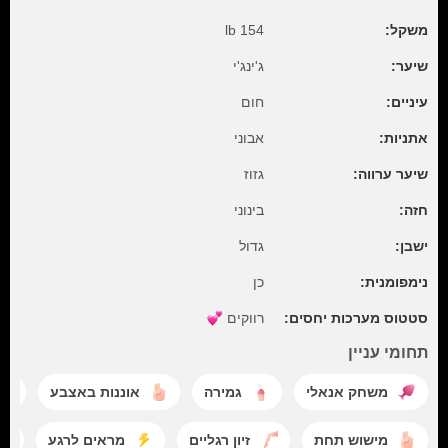
משקל:
154 lb
שיער:
ג'ינג'י
עיניים:
חום
אתניות:
אבוני
שיער ערווה:
גזוז
חזה:
בינוני
ישבן:
גדול
נימפומנית:
כן
סטטוס מערכות יחסים:
רווקים
תחומי עניין
משחק אנאלי
גמירה
אוננות באצבע
מישוש תחת
זיון רגליים
מראים לרגע