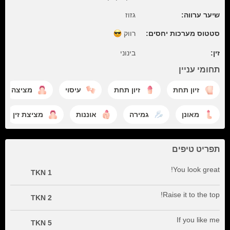
שיער ערווה:
גזוז
סטטוס מערכות יחסים:
רווק
זין:
בינוני
תחומי עניין
זיון תחת
זיון תחת
עיסוי
מציצה
מאונן
גמירה
אוננות
מציצת זין
תפריט טיפים
You look great!
1 TKN
Raise it to the top!
2 TKN
If you like me
5 TKN