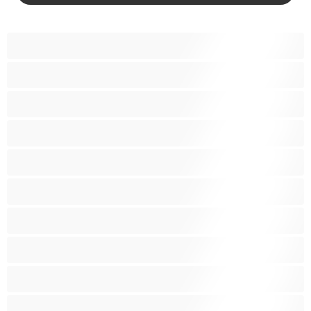
Bears
אנאלי
ביסקסואלי
גיי
הכי טובות לפרטי
זוגות
זין גדול
סטרייט
קולג'
שרירים