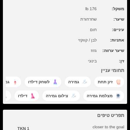
משקל:
176 lb
שיער:
שחרחורת
עיניים:
חום
אתניות:
לבן / קווקזי
שיער ערווה:
גזוז
זין:
בינוני
תחומי עניין
זיון תחת
גמירה
לשחק דילדו
גמירה
מצלמת גמירה
צילום גמירה
דילדו
תפריט טיפים
closer to the goal
1 TKN