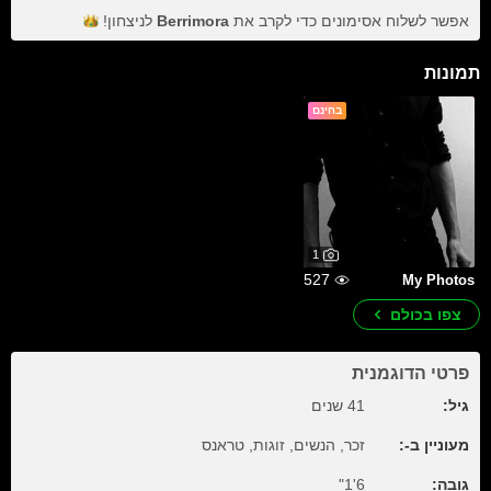
אפשר לשלוח אסימונים כדי לקרב את
Berrimora
לניצחון!
תמונות
בחינם
1
527
My Photos
צפו בכולם
פרטי הדוגמנית
גיל:
41 שנים
מעוניין ב-:
זכר, הנשים, זוגות, טראנס
גובה:
6'1"