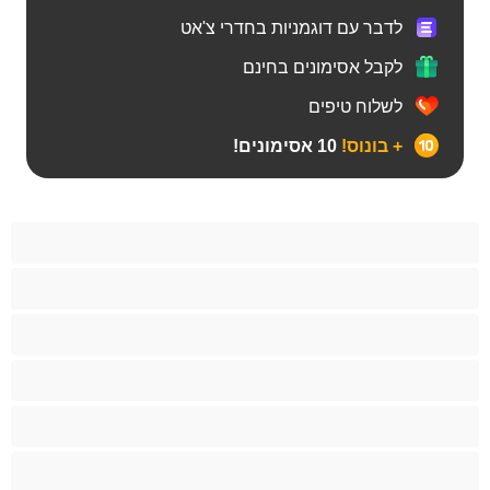
לדבר עם דוגמניות בחדרי צ'אט
לקבל אסימונים בחינם
לשלוח טיפים
+ בונוס!
10 אסימונים!
Bears‏
אנאלי
ביסקסואלי
גיי
הכי טובות לפרטי
זוגות