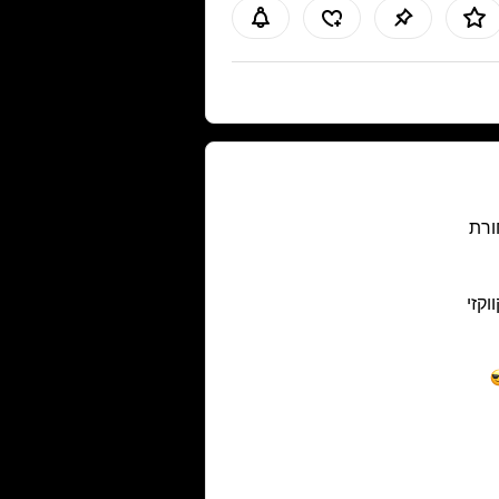
רת
ווקזי