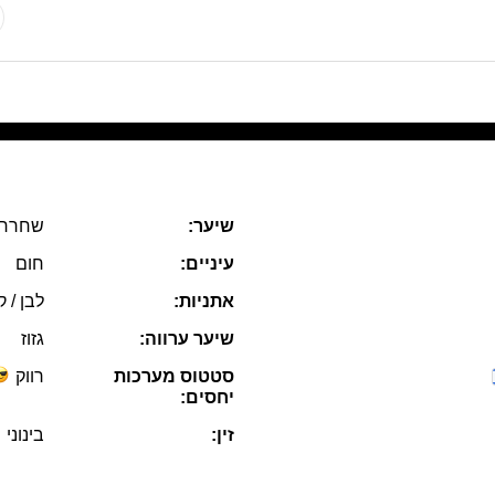
שיער:
שחרחו
עיניים:
חום
אתניות:
לבן / ק
שיער ערווה:
גזוז
סטטוס מערכות
רווק
יחסים:
זין:
בינוני