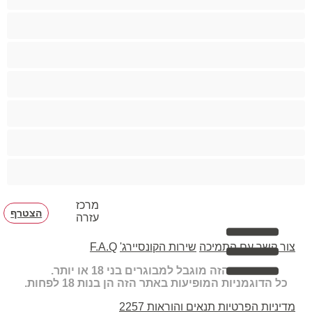
הכי טובות לפרטי
זוגות
זין גדול
סטרייט
קולג'
שרירים
מרכז
הצטרף
עזרה
צור קשר עם התמיכה
שירות הקונסיירג'
F.A.Q
האתר הזה מוגבל למבוגרים בני 18 או יותר.
כל הדוגמניות המופיעות באתר הזה הן בנות 18 לפחות.
מדיניות הפרטיות
תנאים והוראות
2257