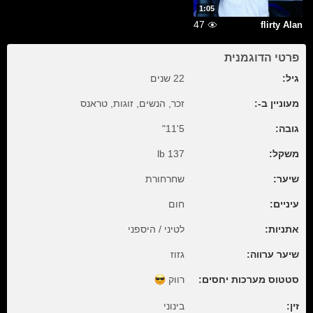
1:05
47
flirty Alan
פרטי הדוגמנית
גיל:
22 שנים
מעוניין ב-:
זכר, הנשים, זוגות, טראנס
גובה:
5'11"
משקל:
137 lb
שיער:
שחרחורת
עיניים:
חום
אתניות:
לטיני / היספני
שיער ערווה:
גזוז
סטטוס מערכות יחסים:
רווק
זין:
בינוני