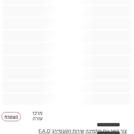
ביסקסואלי
גיי
הכי טובות לפרטי
זוגות
זין גדול
סטרייט
קולג'
שרירים
מרכז
הצטרף
עזרה
צור קשר עם התמיכה
שירות הקונסיירג'
F.A.Q