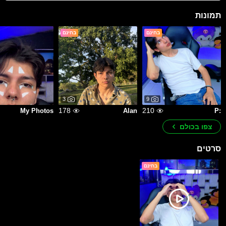
תמונות
בחינם
בחינם
3
9
178
210
My Photos
Alan
:P
צפו בכולם
סרטים
בחינם