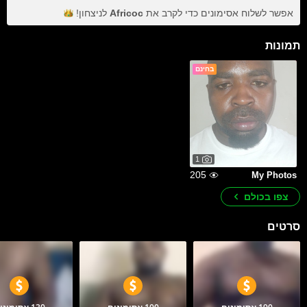
אפשר לשלוח אסימונים כדי לקרב את
Africoc
לניצחון!
תמונות
בחינם
1
205
My Photos
צפו בכולם
סרטים