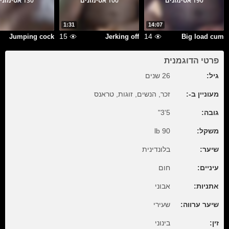
190 אסימונים
100 אסימונים
130 אסימונים
1:31
14:07
15
14
Jumping cock
Jerking off
Big load cum
פרטי הדוגמנית
גיל:
26 שנים
מעוניין ב-:
זכר, הנשים, זוגות, טראנס
גובה:
5'3"
משקל:
90 lb
שיער:
בלונדינית
עיניים:
חום
אתניות:
אבוני
שיער ערווה:
שעירי
זין:
בינוני