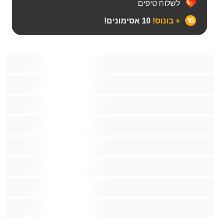
לשלוח טיפים
+ בונוס!
10 אסימונים!
Bears‏
אנאלי
ביסקסואלי
גיי
הכי טובות לפרטי
זוגות
זין גדול
סטרייט