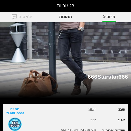
קטגוריות
666Starstar666
פרופיל
תמונות
צ'אטים
666Starstar666
שם:
Star
מה זה
FanBoost?
אני:
זכר
שידור אחרון:
24.06.26 10:41 AM