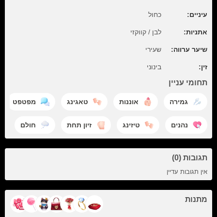
עיניים:
כחול
אתניות:
לבן / קווקזי
שיער ערווה:
שעירי
זין:
בינוני
תחומי עניין
גמירה
אוננות
טאגינג
מפטפט
נהנים
טיזינג
זיון תחת
חולם
תגובות (0)
אין תגובות עדיין
מתנות