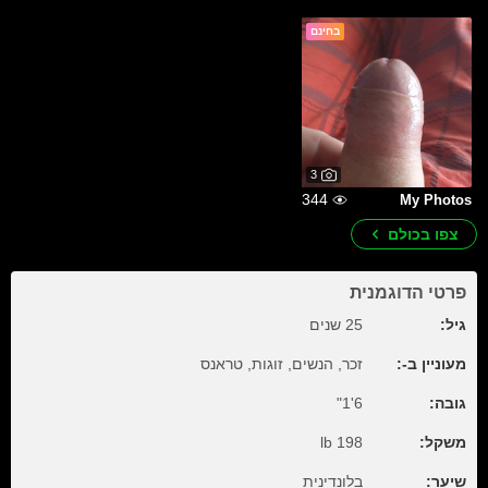
בחינם
3
344
My Photos
צפו בכולם
פרטי הדוגמנית
גיל:
25 שנים
מעוניין ב-:
זכר, הנשים, זוגות, טראנס
גובה:
6'1"
משקל:
198 lb
שיער:
בלונדינית