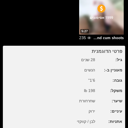
1999 אסימונים
5:27
235
Big cock show and cum shoots
פרטי הדוגמנית
גיל:
28 שנים
מעוניין ב-:
הנשים
גובה:
6'1"
משקל:
198 lb
שיער:
שחרחורת
עיניים:
ירוק
אתניות:
לבן / קווקזי