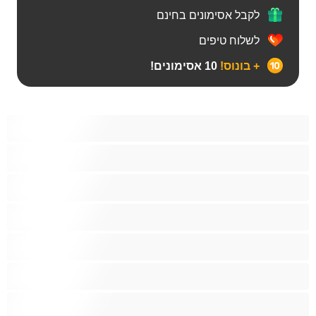
לקבל אסימונים בחינם
לשלוח טיפים
+ בונוס!
10 אסימונים!
Bears‏
אנאלי
ביסקסואלי
גיי
הכי טובות לפרטי
זוגות
זין גדול