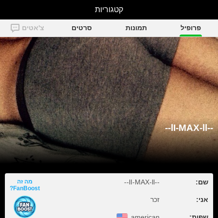
--lI-MAX-ll--
קטגוריות
פרופיל
תמונות
סרטים
צ'אטים
--lI-MAX-ll--
שם:
--lI-MAX-ll--
מה זה
FanBoost?
אני:
זכר
שפות:
american