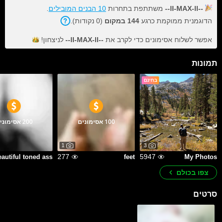
--lI-MAX-ll--
משתתפת בתחרות
10 הבנים המובילים
.
הדוגמנית ממוקמת כרגע
144 במקום
(0 נקודות).
אפשר לשלוח אסימונים כדי לקרב את
--lI-MAX-ll--
לניצחון!
תמונות
בחינם
100 אסימונים
200 אסימונים
1
3
277
5947
feet
My Photos
צפו בכולם
סרטים